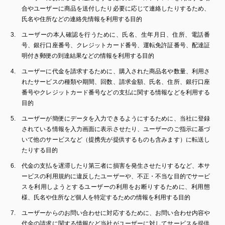
合やユーザーに商品を送付したり必要に応じて連絡したりするため、
氏名や住所などの連絡先情報を利用する目的
ユーザーの本人確認を行うために、氏名、生年月日、住所、電話番
号、銀行口座番号、クレジットカード番号、運転免許証番号、配達証
明付き郵便の到達結果などの情報を利用する目的
ユーザーに代金を請求するために、購入された商品名や数量、利用さ
れたサービスの種類や期間、回数、請求金額、氏名、住所、銀行口座
番号やクレジットカード番号などの支払に関する情報などを利用する
目的
ユーザーが簡便にデータを入力できるようにするために、当社に登録
されている情報を入力画面に表示させたり、ユーザーのご指示に基づ
いて他のサービスなど（提携先が提供するものも含みます）に転送し
たりする目的
代金の支払を遅滞したり第三者に損害を発生させたりするなど、本サ
ービスの利用規約に違反したユーザーや、不正・不当な目的でサービ
スを利用しようとするユーザーの利用をお断りするために、利用態
様、氏名や住所など個人を特定するための情報を利用する目的
ユーザーからのお問い合わせに対応するために、お問い合わせ内容や
代金の請求に関する情報など当社がユーザーに対してサービスを提供