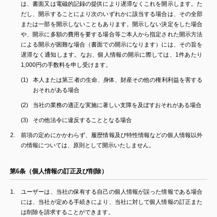
は、書面又は電磁的記録の提供により遅滞なくこれを開示します。た
だし、開示することにより次のいずれかに該当する場合は、その全部
または一部を開示しないこともあります。開示しない決定をした場合
や、開示に多額の費用を要する場合等ご本人から指定された開示方法
による開示が困難な場合（書面での開示になります）には、その旨を
遅滞なく通知します。なお、個人情報の開示に際しては、1件あたり
1,000円の手数料を申し受けます。
本人または第三者の生命、身体、財産その他の権利利益を害する
おそれがある場合
当社の業務の適正な実施に著しい支障を及ぼすおそれがある場合
その他法令に違反することとなる場合
前項の定めにかかわらず、履歴情報及び特性情報などの個人情報以外
の情報については、原則として開示いたしません。
第6条（個人情報の訂正及び削除）
ユーザーは、当社の保有する自己の個人情報が誤った情報である場合
には、当社が定める手続きにより、当社に対して個人情報の訂正また
は削除を請求することができます。