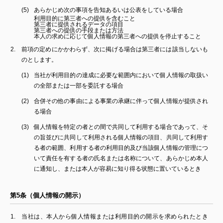
あらかじめ次の事項を告知あるいは公表をしている場合
利用目的に第三者への提供を含むこと
第三者に提供されるデータの項目
第三者への提供の手段または方法
本人の求めに応じて個人情報の第三者への提供を停止すること
前項の定めにかかわらず、次に掲げる場合は第三者には該当しないも
のとします。
当社が利用目的の達成に必要な範囲内において個人情報の取扱い
の全部または一部を委託する場合
合併その他の事由による事業の承継に伴って個人情報が提供され
る場合
個人情報を特定の者との間で共同して利用する場合であって、そ
の旨並びに共同して利用される個人情報の項目、共同して利用す
る者の範囲、利用する者の利用目的及び当該個人情報の管理につ
いて責任を有する者の氏名または名称について、あらかじめ本人
に通知し、または本人が容易に知り得る状態に置いているとき
第5条（個人情報の開示）
当社は、本人から個人情報または利用目的の開示を求められたとき